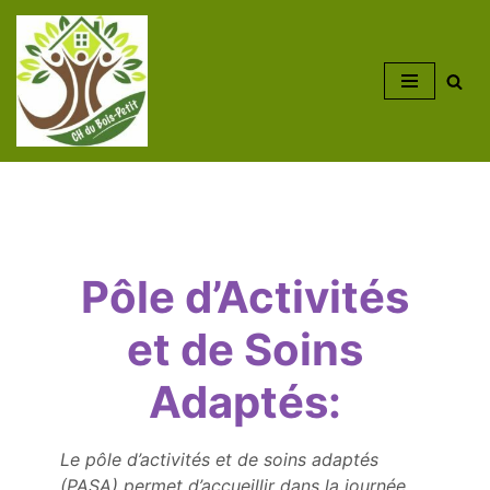
Aller
au
contenu
Pôle d’Activités
et de Soins
Adaptés:
Le pôle d’activités et de soins adaptés
(PASA) permet d’accueillir dans la journée